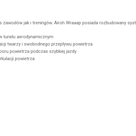
zawodów jak i treningów. Airoh Wraaap posiada rozbudowany system 
 w tunelu aerodynamicznym
lacji twarzy i swobodnego przepływu powietrza
oru powietrza podczas szybkiej jazdy
rkulacji powietrza