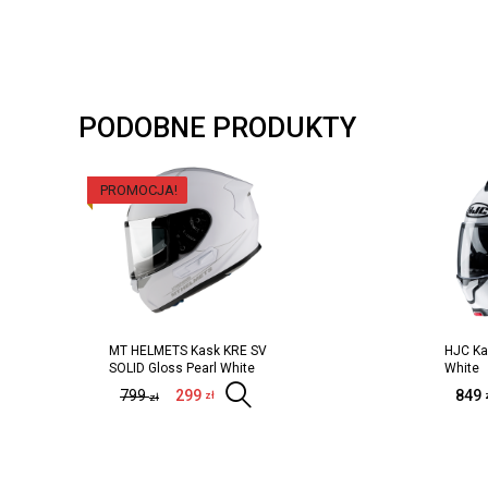
PODOBNE PRODUKTY
PROMOCJA!
MT HELMETS Kask KRE SV
HJC Ka
SOLID Gloss Pearl White
White
799
299
Wybierz opcje
849
zł
zł