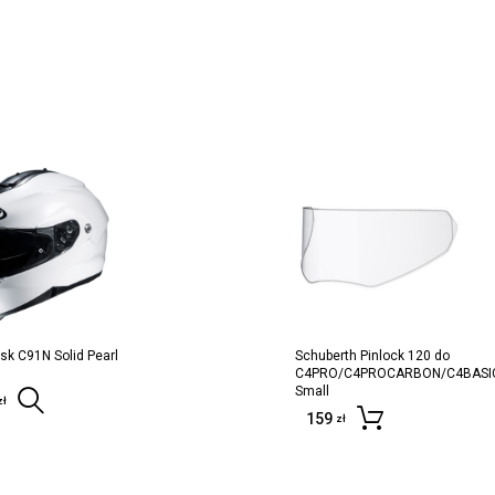
sk C91N Solid Pearl
Schuberth Pinlock 120 do
C4PRO/C4PROCARBON/C4BASI
Small
Wybierz opcje
zł
159
Dodaj d
zł