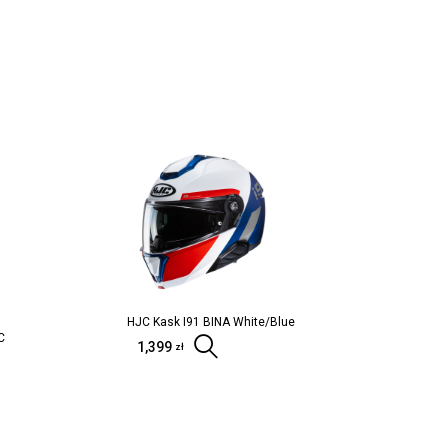
HJC Kask I91 BINA White/Blue
C
1,399
Wybierz opcje
zł
o koszyka