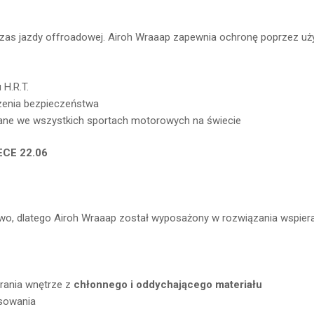
as jazdy offroadowej. Airoh Wraaap zapewnia ochronę poprzez u
 H.R.T.
zenia bezpieczeństwa
ne we wszystkich sportach motorowych na świecie
ECE 22.06
wo, dlatego Airoh Wraaap został wyposażony w rozwiązania wspieraj
prania wnętrze z
chłonnego i oddychającego materiału
sowania