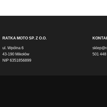
RATKA MOTO SP. Z O.O.
KONTA
ul. Wpólna 6
sklep@r
43-190 Mikołów
501 448
NIP 6351856899