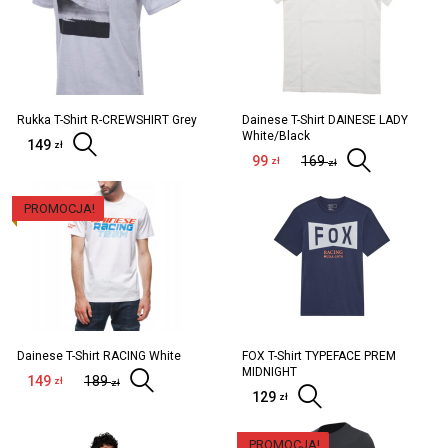
Rukka T-Shirt R-CREWSHIRT Grey
Dainese T-Shirt DAINESE LADY
White/Black
149
Wybierz opcje
zł
99
169
Wybi
zł
zł
PROMOCJA!
Dainese T-Shirt RACING White
FOX T-Shirt TYPEFACE PREM
MIDNIGHT
149
189
Wybierz opcje
zł
zł
129
Wybierz opc
zł
PROMOCJA!