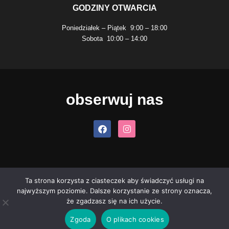
GODZINY OTWARCIA
Poniedziałek – Piątek 9:00 – 18:00
Sobota 10:00 – 14:00
obserwuj nas
Ta strona korzysta z ciasteczek aby świadczyć usługi na
najwyższym poziomie. Dalsze korzystanie ze strony oznacza,
Regulamin sklepu
Polityka prywatności
Cookies
Zwroty i
że zgadzasz się na ich użycie.
reklamacje
Koszty dostawy
Zgoda
O plikach cookies
© Ratka Motocykle. Wszelkie prawa zastrzeżone.