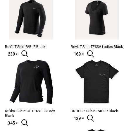
Rev’it T-Shirt FABLE Black
Revit T-Shirt TESSA Ladies Black
239
Wybierz opcje
169
Wybierz opc
zł
zł
Rukka T-Shirt OUTLAST LS Lady
BROGER T-Shirt RACER Black
Black
129
Wybierz opc
zł
345
Wybierz opcje
zł