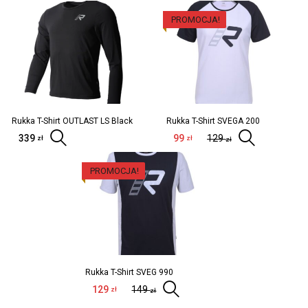
PROMOCJA!
Rukka T-Shirt OUTLAST LS Black
Rukka T-Shirt SVEGA 200
339
Wybierz opcje
99
129
Wybi
zł
zł
zł
PROMOCJA!
Rukka T-Shirt SVEG 990
129
149
Wybierz opcje
zł
zł