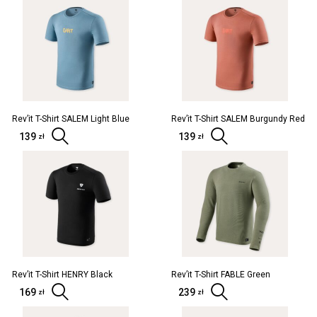
Rev’it T-Shirt SALEM Light Blue
Rev’it T-Shirt SALEM Burgundy Red
139
Wybierz opcje
139
Wybierz opc
zł
zł
Rev’it T-Shirt HENRY Black
Rev’it T-Shirt FABLE Green
169
Wybierz opcje
239
Wybierz opc
zł
zł