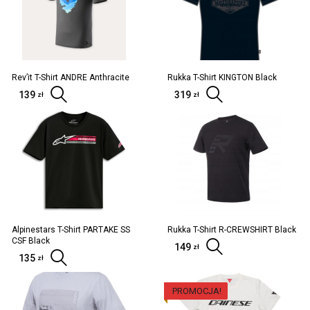
Rev’it T-Shirt ANDRE Anthracite
Rukka T-Shirt KINGTON Black
139
Wybierz opcje
319
Wybierz opc
zł
zł
Alpinestars T-Shirt PARTAKE SS
Rukka T-Shirt R-CREWSHIRT Black
CSF Black
149
Wybierz opc
zł
135
Wybierz opcje
zł
PROMOCJA!