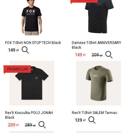
FOX T-Shirt NON STOP TECH Black
Dainese T-Shirt ANNIVERSARY
Black
149
Wybierz opcje
zł
149
209
Wyb
zł
zł
PROMOCJA!
Rev’it Koszulka POLO JONAH
Rev’it T-Shirt SALEM Tarmac
Black
139
Wybierz opc
zł
209
289
Wybierz opcje
zł
zł