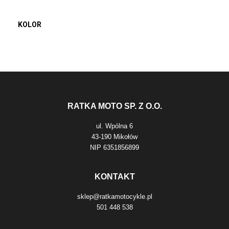
KOLOR
RATKA MOTO SP. Z O.O.
ul. Wpólna 6
43-190 Mikołów
NIP 6351856899
KONTAKT
sklep@ratkamotocykle.pl
501 448 538